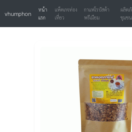
หน้า
แพ็คเกจท่อง
กาแฟโรบัสต้า
ผลิตภ
vhumphon
แรก
เที่ยว
พรีเมียม
ชุมชน