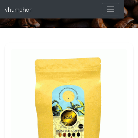
vhumphon