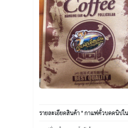
รายละเอียดสินค้า " กาแฟคั่วบดดนิปใ