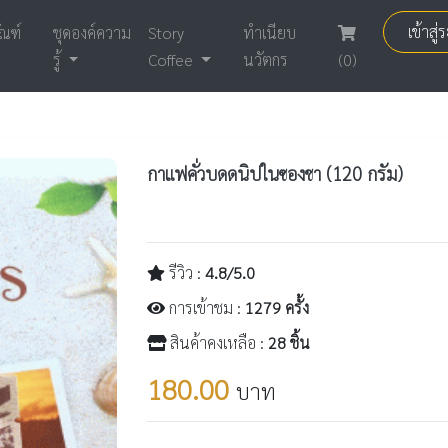
เข้าสู
ัณฑ์
ชุดองค์ความ
Story
ทำเนียบ
รู้
Coffee
นวัตกร
(0)
กาแฟคั่วบดดนิปในซองชา (120 กรัม)
รีวิว :
4.8/5.0
การเข้าชม :
1279 ครั้ง
สินค้าคงเหลือ :
28 ชิ้น
180.00
บาท