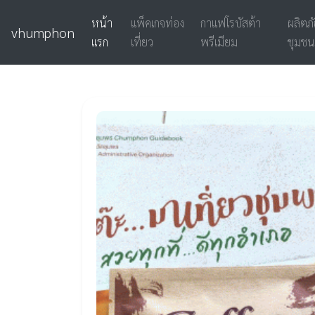
หน้า
แพ็คเกจท่อง
กาแฟโรบัสต้า
ผลิตภ
vhumphon
แรก
เที่ยว
พรีเมียม
ชุมชน