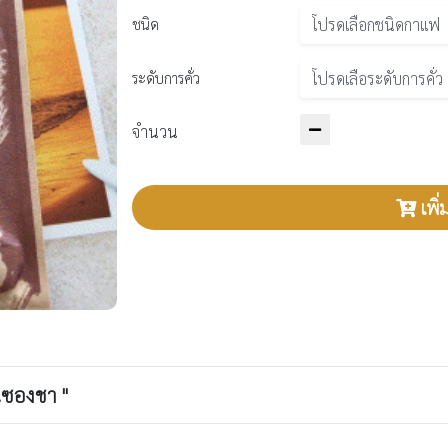
ชนิด
ระดับการคั่ว
จำนวน
เพิ่
นซองชา "