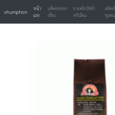
หน้า
แพ็คเกจท่อง
กาแฟโรบัสต้า
ผลิตภ
vhumphon
แรก
เที่ยว
พรีเมียม
ชุมชน