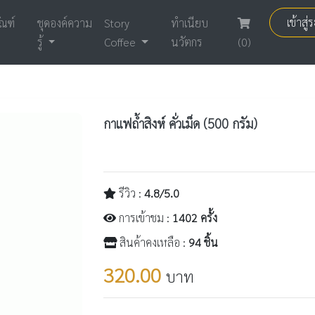
เข้าสู
ัณฑ์
ชุดองค์ความ
Story
ทำเนียบ
รู้
Coffee
นวัตกร
(0)
กาแฟถ้ำสิงห์ คั่วเม็ด (500 กรัม)
รีวิว :
4.8/5.0
การเข้าชม :
1402 ครั้ง
สินค้าคงเหลือ :
94 ชิ้น
320.00
บาท