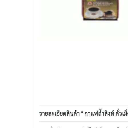
รายละเอียดสินค้า " กาแฟถ้ำสิงห์ คั่วเม็