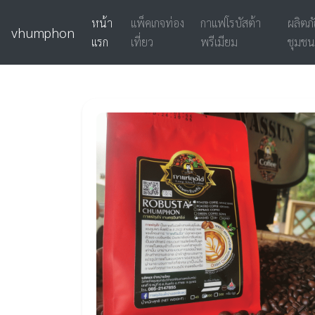
หน้า
แพ็คเกจท่อง
กาแฟโรบัสต้า
ผลิตภ
vhumphon
แรก
เที่ยว
พรีเมียม
ชุมชน