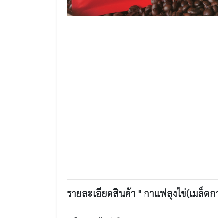
รายละเอียดสินค้า " กาแฟลุงไข่(เมล็ดกาแ