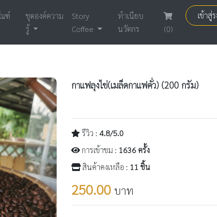
เข้าสู
ัณฑ์
ชุดองค์ความ
Story
ทำเนียบ
รู้
Coffee
นวัตกร
(0)
กาแฟลุงไข่(เมล็ดกาแฟคั่ว)​ (200 กรัม)
รีวิว :
4.8/5.0
การเข้าชม :
1636 ครั้ง
สินค้าคงเหลือ :
11 ชิ้น
250.00
บาท