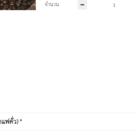
จำนวน
ฟคั่ว)​ "