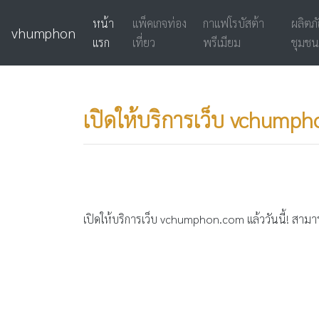
หน้า
แพ็คเกจท่อง
กาแฟโรบัสต้า
ผลิตภ
vhumphon
แรก
เที่ยว
พรีเมียม
ชุมชน
เปิดให้บริการเว็บ vchumpho
เปิดให้บริการเว็บ vchumphon.com แล้ววันนี้! สามาร