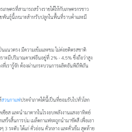
ารเกษตรที่สามารถสร้างรายได้ให้กับเกษตรกรชาว
ันธุ์นี้เหมาะสำหรับปลูกในพื้นที่ราบต่ำและมี
งเป็นแนวตรง มีความเข้มและขม ไม่ค่อยติดรสชาติ
าะมีปริมาณคาเฟอีนอยู่ที่ 2% - 4.5% ซึ่งถือว่าสูง
างที่เรารู้จัก ต้องผ่านกระบวนการผลิตอันพิถีพิถัน
้
สวนกาแฟ
ประจำภาคใต้นี้เป็นที่ยอมรับไปทั่วโลก
าเซลเซียส และนำมาตากในโรงอบพลังงานแสงอาทิตย์
ากเสร็จสิ้นการบ่ม เมล็ดกาแฟจะถูกนำมาขัดสี เพื่อเอา
ระดับ ได้แก่ คั่วอ่อน คั่วกลาง และคั่วเข็ม สุดท้าย