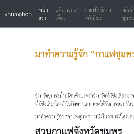
หน้า
แพ็คเกจท่อง
กาแฟโรบัสต้า
ผลิตภ
vhumphon
แรก
เที่ยว
พรีเมียม
ชุมชน
มาทำความรู้จัก “กาแฟชุมพร”
จังหวัดชุมพรนั้นมีสินค้าประจำจังหวัดที่มีชื่อเสียงมา
ที่มีชื่อเสียงโด่งดังไปถึงต่างแดน และได้รับการยอมร
มาทำความรู้จัก “กาแฟชุมพร” หนึ่งในกาแฟที่โดดเด่น
สวนกาแฟจังหวัดชุมพร