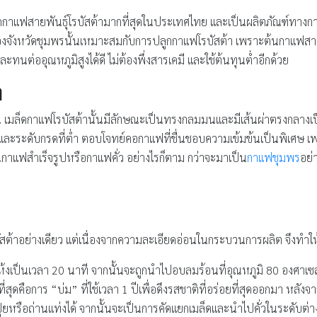
ูกกาแฟสายพันธุ์โรบัสต้ามากที่สุดในประเทศไทย และเป็นผลิตภัณฑ์ทางก
องจังหวัดชุมพรนั้นเหมาะสมกับการปลูกกาแฟโรบัสต้า เพราะต้นกาแฟสายพ
ทนต่ออุณหภูมิสูงได้ดี ไม่ต้องพึ่งสารเคมี และใช้ต้นทุนต่ำอีกด้วย
า
ุ์อื่น เมล็ดกาแฟโรบัสต้านั้นมีลักษณะเป็นทรงกลมมนและมีเส้นผ่าตรงกลา
าลและระดับกรดที่ต่ำ ตอบโจทย์คอกาแฟที่ชื่นชอบความเข้มข้นเป็นพิเศษ เพร
กาแฟสำเร็จรูปหรือกาแฟคั่ว อย่างไรก็ตาม กว่าจะมาเป็น
กาแฟชุมพร
อย่
ัสต้าอย่างเดียว แต่เนื่องจากความละเอียดอ่อนในกระบวนการผลิต จึงทำให
กแห้งเป็นเวลา 20 นาที จากนั้นจะถูกนำไปอบลมร้อนที่อุณหภูมิ 80 องศ
ุดคือการ “บ่ม” ที่ใช้เวลา 1 ปีเพื่อดึงรสชาติที่อร่อยที่สุดออกมา หลังจ
ยหรือถ่านแท่งได้ จากนั้นจะเป็นการคัดแยกเมล็ดและนำไปคั่วในระดับต่างๆ 3 